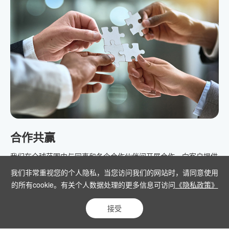
工业化学品供应链平台
关于维沃
产品中心
应用案例
服务支持
联系我们
上海市杨浦区昆明路518号北美广场A座1207-09室
+86 21 61094738
合作共赢
jackyshi@vivochem.com.cn
我们在全球范围内与同事和各个合作伙伴间开展合作，向客户提供
微信订阅号
其所需的产品。我们积极学习和实践全球最优秀的业务运营守则，
我们非常重视您的个人隐私，当您访问我们的网站时，请同意使用
精简流程，提高效率，并随市场的发展和环境的变化不断完善自
的所有cookie。有关个人数据处理的更多信息可访问
《隐私政策》
身。
版权所有© 2020维沃化工
沪ICP备14049261号-1
Powered by Yongsy
接受
隐私政策
网站地图