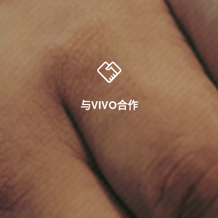
与
V
I
V
O
合
作