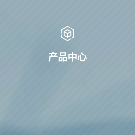
产
品
中
心