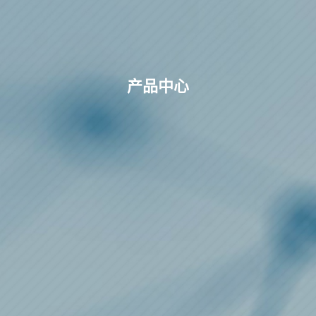
产
品
中
心