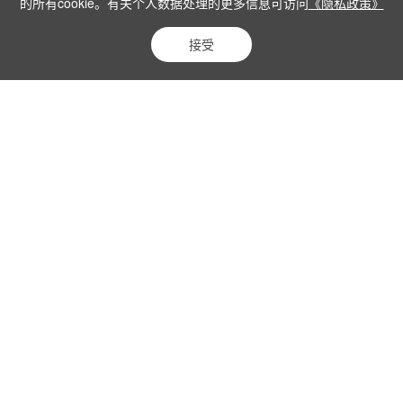
的所有cookie。有关个人数据处理的更多信息可访问
《隐私政策》
能溶于乙醇、丙酮和氢溴酸
接受
硫酸铑
镀层表面光亮，镀层牢固耐摩损