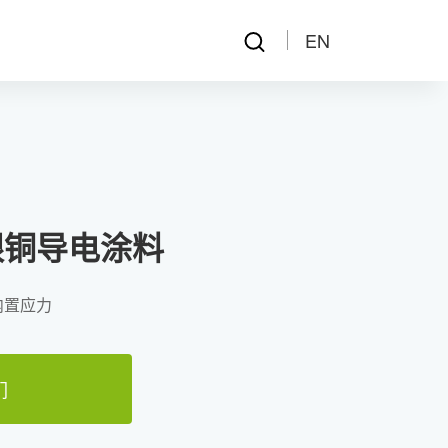
EN
发展
联系我们
5银铜导电涂料
内置应力
们